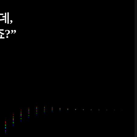
데,
?”