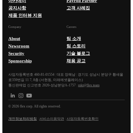
아카데미
Payroll Partner
공지사항
고객 사례집
제품 인터뷰 지원
Company
Careers
About
팀 소개
Newsroom
팀 스토리
Security
기술 블로그
Sponsorship
채용 공고
사업자등록번호 460-81-01554
|
대표 장해남
|
경기도 성남시 분당구 황새울
로359번길 11 7, 8층 (서현동, 미래에셋플레이스)
통신판매업 신고번호 2020-성남분당A-1757
|
mkt@flex.team
©
2026
flex corp. All rights reserved.
개인정보처리방침
|
서비스이용약관
|
사업자등록번호확인