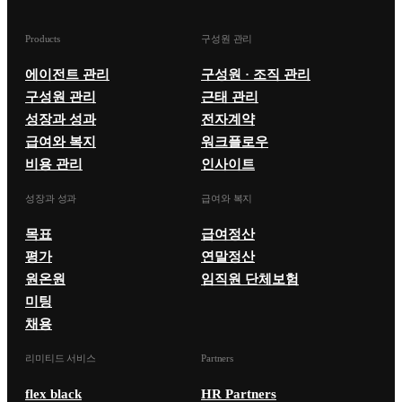
Products
구성원 관리
에이전트 관리
구성원 · 조직 관리
구성원 관리
근태 관리
성장과 성과
전자계약
급여와 복지
워크플로우
비용 관리
인사이트
성장과 성과
급여와 복지
목표
급여정산
평가
연말정산
원온원
임직원 단체보험
미팅
채용
리미티드 서비스
Partners
flex black
HR Partners