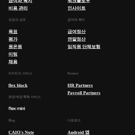
급여와 복지
워크플로우
비용 관리
인사이트
성장과 성과
급여와 복지
목표
급여정산
평가
연말정산
원온원
임직원 단체보험
미팅
채용
리미티드 서비스
Partners
flex black
HR Partners
Payroll Partners
현장/매장 특화 서비스
Blog
다운로드
CAIO's Note
Android 앱