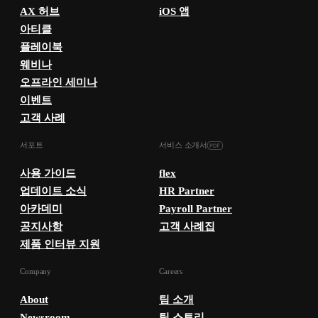
AX 허브
iOS 앱
아티클
플레이북
웨비나
오프라인 세미나
이벤트
고객 사례
서포트
서비스 소개서
사용 가이드
flex
업데이트 소식
HR Partner
아카데미
Payroll Partner
공지사항
고객 사례집
제품 인터뷰 지원
Company
Careers
About
팀 소개
Newsroom
팀 스토리