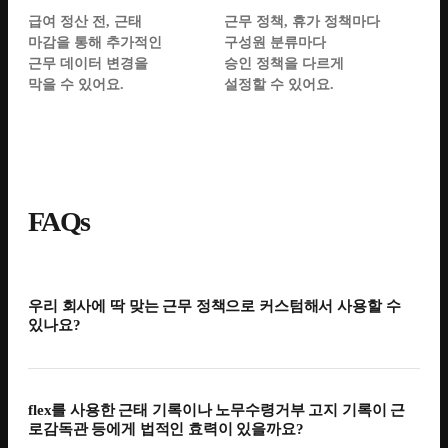
급여 정산 전, 근태
근무 정책, 휴가 정책마다
마감을 통해 추가적인
구성원 분류마다
근무 데이터 변경을
승인 정책을 다르게
막을 수 있어요.
설정할 수 있어요.
FAQs
우리 회사에 딱 맞는 근무 정책으로 커스텀해서 사용할 수
있나요?
네, 그렇습니다. 우리 회사에 딱 맞는 근무 유형 (고정 · 시차 ·
선택적 · 교대), 근무 정책 (외근, 출장 등), 연차 및 휴가 정책,
flex를 사용한 근태 기록이나 노무수령거부 고지 기록이 근
실시간 출퇴근 기록 사용 여부 및 등 다양한 옵션을 통한
로감독관 등에게 법적인 효력이 있을까요?