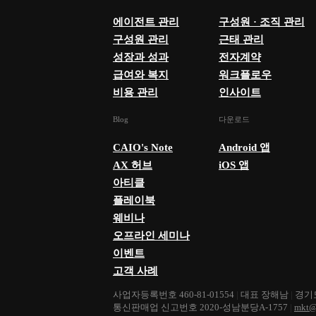
에이전트 관리
구성원 · 조직 관리
구성원 관리
근태 관리
성장과 성과
전자계약
급여와 복지
워크플로우
비용 관리
인사이트
Blog
다운로드
CAIO's Note
Android 앱
AX 허브
iOS 앱
아티클
플레이북
웨비나
오프라인 세미나
이벤트
고객 사례
사업자등록번호 460-81-01554
|
대표 장해남
|
경기도
통신판매업 신고번호 2020-성남분당A-1757
|
mkt@