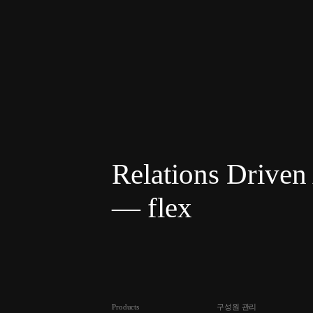
Relations Drive
— flex
Products
구성원 관리