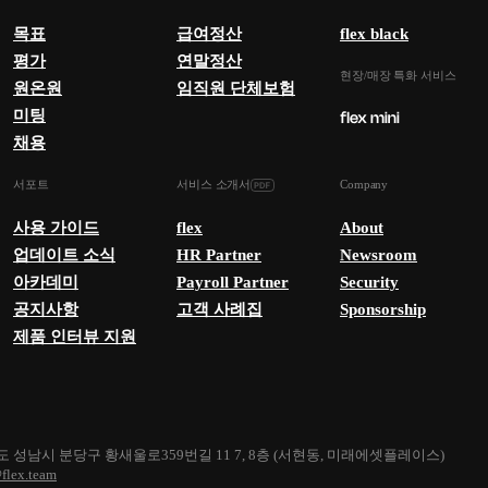
목표
급여정산
flex black
평가
연말정산
현장/매장 특화 서비스
원온원
임직원 단체보험
미팅
채용
서포트
서비스 소개서
Company
사용 가이드
flex
About
업데이트 소식
HR Partner
Newsroom
아카데미
Payroll Partner
Security
공지사항
고객 사례집
Sponsorship
제품 인터뷰 지원
 성남시 분당구 황새울로359번길 11 7, 8층 (서현동, 미래에셋플레이스)
flex.team