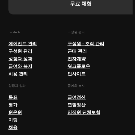
무료 체험
Products
구성원 관리
에이전트 관리
구성원 · 조직 관리
구성원 관리
근태 관리
성장과 성과
전자계약
급여와 복지
워크플로우
비용 관리
인사이트
성장과 성과
급여와 복지
목표
급여정산
평가
연말정산
원온원
임직원 단체보험
미팅
채용