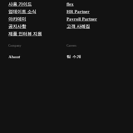
사용 가이드
flex
업데이트 소식
HR Partner
아카데미
Payroll Partner
공지사항
고객 사례집
제품 인터뷰 지원
Company
Careers
About
팀 소개
Newsroom
팀 스토리
Security
기술 블로그
Sponsorship
채용 공고
사업자등록번호 460-81-01554
|
대표 장해남
|
경기도 성남시 분당구 황새울
로359번길 11 7, 8층 (서현동, 미래에셋플레이스)
통신판매업 신고번호 2020-성남분당A-1757
|
mkt@flex.team
©
2026
flex corp. All rights reserved.