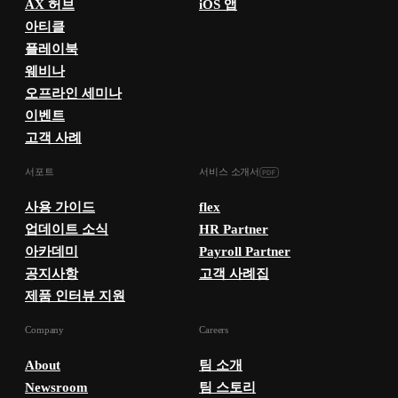
AX 허브
iOS 앱
아티클
플레이북
웨비나
오프라인 세미나
이벤트
고객 사례
서포트
서비스 소개서
사용 가이드
flex
업데이트 소식
HR Partner
아카데미
Payroll Partner
공지사항
고객 사례집
제품 인터뷰 지원
Company
Careers
About
팀 소개
Newsroom
팀 스토리