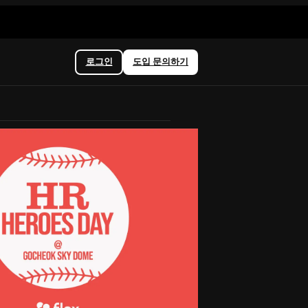
로그인
도입 문의하기
이벤트
지금
🎟️