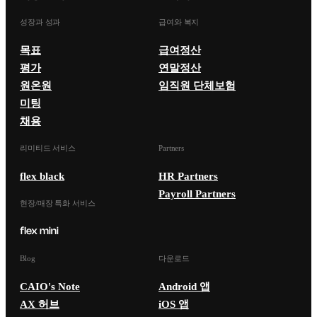
성장과 성과
급여와 복지
목표
급여정산
평가
연말정산
원온원
임직원 단체보험
미팅
채용
리미티드 서비스
Partners
flex black
HR Partners
Payroll Partners
현장/매장 특화 서비스
Blog
다운로드
CAIO's Note
Android 앱
AX 허브
iOS 앱