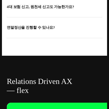
정리만 하면 10년치 급여내역 이관도 한번에 끝낼 수
4대 보험 신고, 원천세 신고도 가능한가요?
있습니다.
4대 보험 신고 업무는 준비중이며, Payroll partners 서비스를
신청하실 경우 신고 대행까지 진행해드립니다.
연말정산을 진행할 수 있나요?
Payroll Partners 바로가기
매월 원천징수이행상황신고, 지방세특별징수신고, 반기/
급여정산 플랜 구독 시 연말정산 기능까지 이용이
연간 지급명세서 등 다양한 신고 업무를 지원하고 있으며
가능합니다. 구성원에 최적화된 flex만의 연말정산을 꼭
가능한 신고의 종류는 점점 늘어날 예정입니다.
경험해 보세요.
연말정산 바로가기
Relations Driven AX
— flex