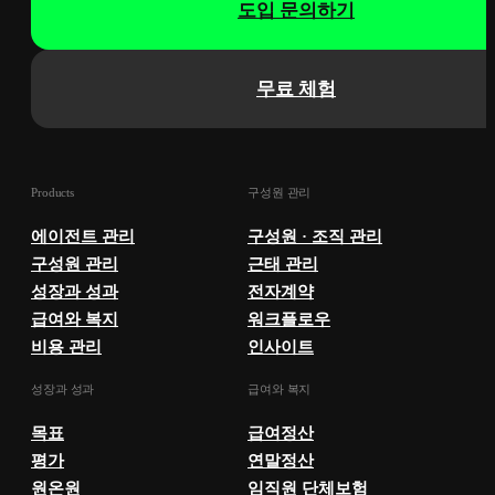
도입 문의하기
무료 체험
Products
구성원 관리
에이전트 관리
구성원 · 조직 관리
구성원 관리
근태 관리
성장과 성과
전자계약
급여와 복지
워크플로우
비용 관리
인사이트
성장과 성과
급여와 복지
목표
급여정산
평가
연말정산
원온원
임직원 단체보험