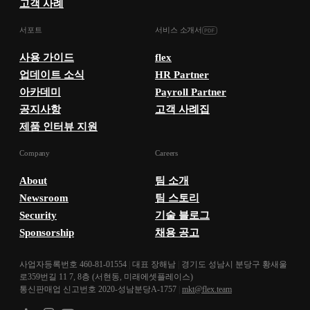
고객 사례
서포트
서비스 소개서
사용 가이드
flex
업데이트 소식
HR Partner
아카데미
Payroll Partner
공지사항
고객 사례집
제품 인터뷰 지원
Company
Careers
About
팀 소개
Newsroom
팀 스토리
Security
기술 블로그
Sponsorship
채용 공고
사업자등록번호 460-81-01554
|
대표 장해남
|
경기도 성남시 분당구 황새울
로359번길 11 7, 8층 (서현동, 미래에셋플레이스)
통신판매업 신고번호 2020-성남분당A-1757
|
mkt@flex.team