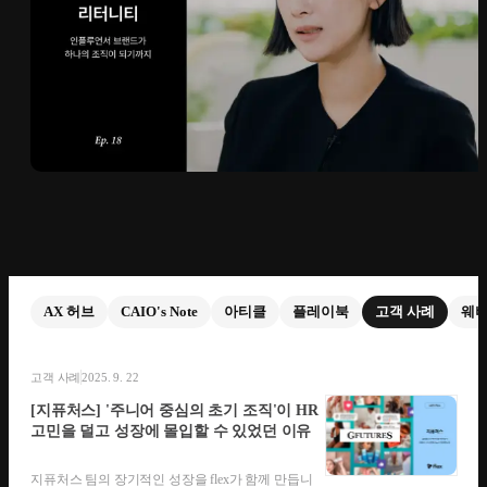
AX 허브
CAIO's Note
아티클
플레이북
고객 사례
웨
고객 사례
2025. 9. 22
[지퓨처스] '주니어 중심의 초기 조직'이 HR
고민을 덜고 성장에 몰입할 수 있었던 이유
지퓨처스 팀의 장기적인 성장을 flex가 함께 만듭니