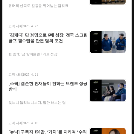
유머와 신뢰로 갈등을 뛰어넘는 팀워크
고객 사례
2025. 4. 23
[김캐디] 단 30명으로 6배 성장, 전국 스크린
골프 필수앱을 만든 팀의 조건
한 땀 한 땀 쌓아올린 J커브 성장
고객 사례
2025. 4. 21
[스픽] 겸손한 천재들이 전하는 브랜드 성공
방식
맞느냐 틀리느냐보다, 일단 해보는 팀
고객 사례
2025. 4. 16
[뉴닉] 구독자 150만, ‘가치’를 지키며 ‘수익