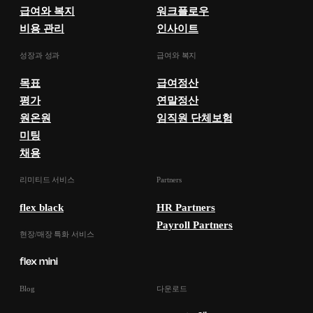
급여와 복지
워크플로우
비용 관리
인사이트
성장과 성과
급여와 복지
목표
급여정산
평가
연말정산
원온원
임직원 단체보험
미팅
채용
리미티드 서비스
Partners
flex black
HR Partners
Payroll Partners
현장/매장 특화 서비스
Blog
다운로드