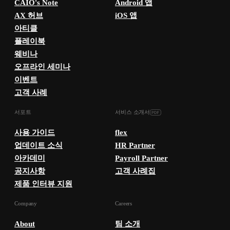
CAIO's Note
Android 앱
AX 허브
iOS 앱
아티클
플레이북
웨비나
오프라인 세미나
이벤트
고객 사례
서포트
서비스 소개서
사용 가이드
flex
업데이트 소식
HR Partner
아카데미
Payroll Partner
공지사항
고객 사례집
제품 인터뷰 지원
Company
Careers
About
팀 소개