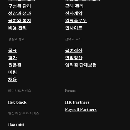
구성원 관리
근태 관리
성장과 성과
전자계약
급여와 복지
워크플로우
비용 관리
인사이트
성장과 성과
급여와 복지
목표
급여정산
평가
연말정산
원온원
임직원 단체보험
미팅
채용
리미티드 서비스
Partners
flex black
HR Partners
Payroll Partners
현장/매장 특화 서비스