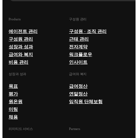
Products
구성원 관리
에이전트 관리
구성원 · 조직 관리
구성원 관리
근태 관리
성장과 성과
전자계약
급여와 복지
워크플로우
비용 관리
인사이트
성장과 성과
급여와 복지
목표
급여정산
평가
연말정산
원온원
임직원 단체보험
미팅
채용
리미티드 서비스
Partners