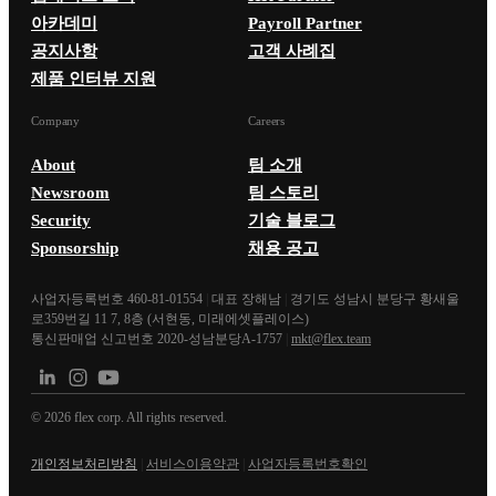
아카데미
Payroll Partner
공지사항
고객 사례집
제품 인터뷰 지원
Company
Careers
About
팀 소개
Newsroom
팀 스토리
Security
기술 블로그
Sponsorship
채용 공고
사업자등록번호 460-81-01554
|
대표 장해남
|
경기도 성남시 분당구 황새울
로359번길 11 7, 8층 (서현동, 미래에셋플레이스)
통신판매업 신고번호 2020-성남분당A-1757
|
mkt@flex.team
©
2026
flex corp. All rights reserved.
개인정보처리방침
|
서비스이용약관
|
사업자등록번호확인