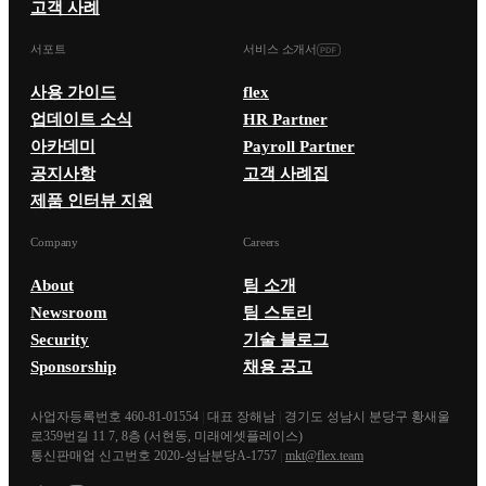
고객 사례
서포트
서비스 소개서
사용 가이드
flex
업데이트 소식
HR Partner
아카데미
Payroll Partner
공지사항
고객 사례집
제품 인터뷰 지원
Company
Careers
About
팀 소개
Newsroom
팀 스토리
Security
기술 블로그
Sponsorship
채용 공고
사업자등록번호 460-81-01554
|
대표 장해남
|
경기도 성남시 분당구 황새울
로359번길 11 7, 8층 (서현동, 미래에셋플레이스)
통신판매업 신고번호 2020-성남분당A-1757
|
mkt@flex.team