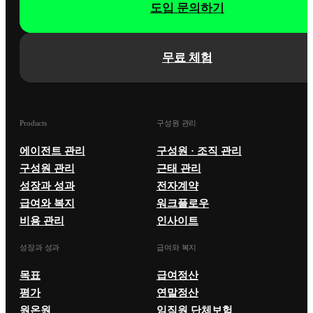
도입 문의하기
무료 체험
Products
구성원 관리
에이전트 관리
구성원 · 조직 관리
구성원 관리
근태 관리
성장과 성과
전자계약
급여와 복지
워크플로우
비용 관리
인사이트
성장과 성과
급여와 복지
목표
급여정산
평가
연말정산
원온원
임직원 단체보험