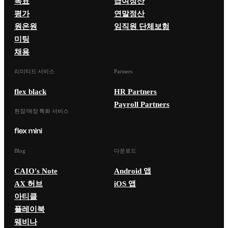
목표
급여정산
평가
연말정산
원온원
임직원 단체보험
미팅
채용
리미티드 서비스
Partners
flex black
HR Partners
Payroll Partners
현장/매장 특화 서비스
Blog
다운로드
CAIO's Note
Android 앱
AX 허브
iOS 앱
아티클
플레이북
웨비나