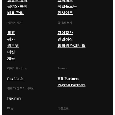
급여와 복지
워크플로우
비용 관리
인사이트
성장과 성과
급여와 복지
목표
급여정산
평가
연말정산
원온원
임직원 단체보험
미팅
채용
리미티드 서비스
Partners
flex black
HR Partners
Payroll Partners
현장/매장 특화 서비스
Blog
다운로드