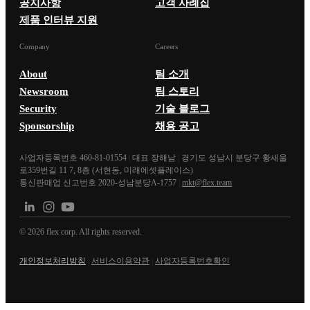
공지사항
고객 사례집
제품 인터뷰 지원
Company
Careers
About
팀 소개
Newsroom
팀 스토리
Security
기술 블로그
Sponsorship
채용 공고
사업자등록번호 460-81-01554
|
대표 장해남
|
경기도 성남시 분당구 황새울
로359번길 11 7, 8층 (서현동, 미래에셋플레이스)
통신판매업 신고번호 2020-성남분당A-1757
|
mkt@flex.team
©
2026
flex corp. All rights reserved.
개인정보처리방침
|
서비스이용약관
|
사업자등록번호확인