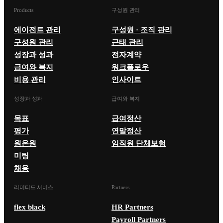
Products
구성원 관리
에이전트 관리
구성원 · 조직 관리
구성원 관리
근태 관리
성장과 성과
전자계약
급여와 복지
워크플로우
비용 관리
인사이트
성장과 성과
급여와 복지
목표
급여정산
평가
연말정산
원온원
임직원 단체보험
미팅
채용
리미티드 서비스
Partners
flex black
HR Partners
Payroll Partners