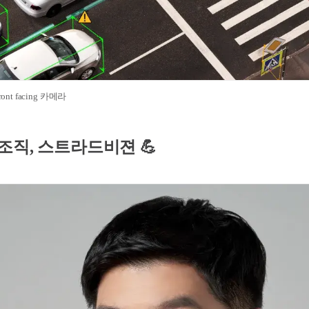
nt facing 카메라
 조직, 스트라드비젼
💪