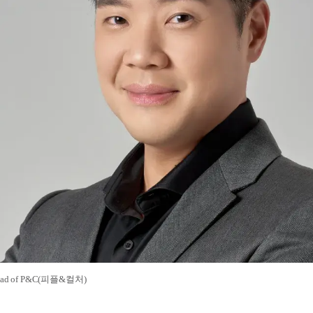
 of P&C(피플&컬처)