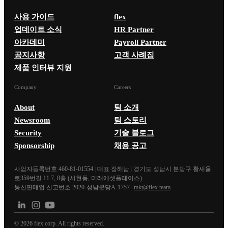
사용 가이드
flex
업데이트 소식
HR Partner
아카데미
Payroll Partner
공지사항
고객 사례집
제품 인터뷰 지원
Company
Careers
About
팀 소개
Newsroom
팀 스토리
Security
기술 블로그
Sponsorship
채용 공고
사업자등록번호 460-81-01554
|
대표 장해남
|
경기도 성남시 분당구 황새울
로359번길 11 7, 8층 (서현동, 미래에셋플레이스)
통신판매업 신고번호 2020-성남분당A-1757
|
mkt@flex.team
©
2026
flex corp. All rights reserved.