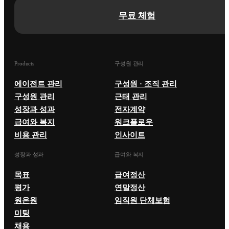
무료 체험
Products
구성원 관리
에이전트 관리
구성원 · 조직 관리
구성원 관리
근태 관리
성장과 성과
전자계약
급여와 복지
워크플로우
비용 관리
인사이트
성장과 성과
급여와 복지
목표
급여정산
평가
연말정산
원온원
임직원 단체보험
미팅
채용