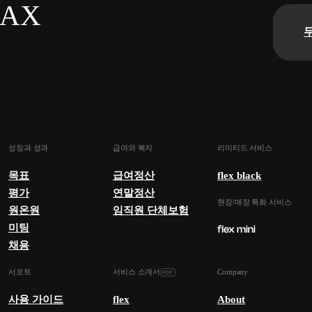
n AX
성장과 성과
급여와 복지
리미티드 서비스
목표
급여정산
flex black
평가
연말정산
현장/매장 특화 서비스
원온원
임직원 단체보험
미팅
채용
서포트
서비스 소개서
Company
사용 가이드
flex
About