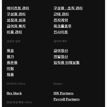
에이전트 관리
구성원 · 조직 관리
구성원 관리
근태 관리
성장과 성과
전자계약
급여와 복지
워크플로우
비용 관리
인사이트
성장과 성과
급여와 복지
목표
급여정산
평가
연말정산
원온원
임직원 단체보험
미팅
채용
리미티드 서비스
Partners
flex black
HR Partners
Payroll Partners
현장/매장 특화 서비스