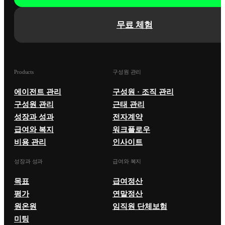
무료 체험
Products
구성원 관리
에이전트 관리
구성원 · 조직 관리
구성원 관리
근태 관리
성장과 성과
전자계약
급여와 복지
워크플로우
비용 관리
인사이트
성장과 성과
급여와 복지
목표
급여정산
평가
연말정산
원온원
임직원 단체보험
미팅