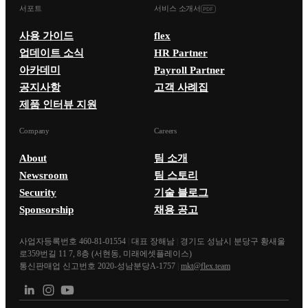
서포트
서비스 소개서
사용 가이드
flex
업데이트 소식
HR Partner
아카데미
Payroll Partner
공지사항
고객 사례집
제품 인터뷰 지원
Company
Careers
About
팀 소개
Newsroom
팀 스토리
Security
기술 블로그
Sponsorship
채용 공고
사업자등록번호 460-81-01554
|
대표 장해남
|
경기도 성남시 분당구 황새울
로359번길 11 7, 8층 (서현동, 미래에셋플레이스)
통신판매업 신고번호 2020-성남분당A-1757
|
mkt@flex.team