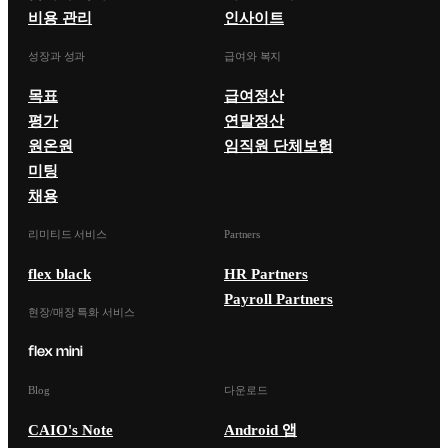
비용 관리
인사이트
성장과 성과
급여와 복지
목표
급여정산
평가
연말정산
원온원
임직원 단체보험
미팅
채용
리미티드 서비스
Partners
flex black
HR Partners
Payroll Partners
현장/매장 특화 서비스
Blog
다운로드
CAIO's Note
Android 앱