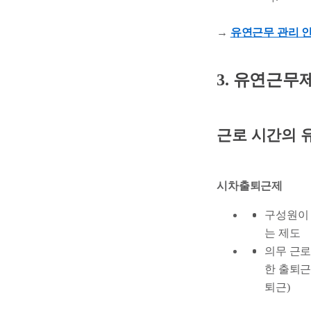
→
유연근무 관리 인
3. 유연근무
근로 시간의 
시차출퇴근제
구성원이 
는 제도
의무 근로
한 출퇴근 
퇴근)