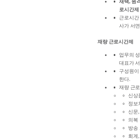
재택, 원
로시간제
근로시간 
사가 서면
재량 근로시간제
업무의 성
대표가 서
구성원이 
한다.
재량 근로
신상
정보
신문,
의복 
방송 
회계,