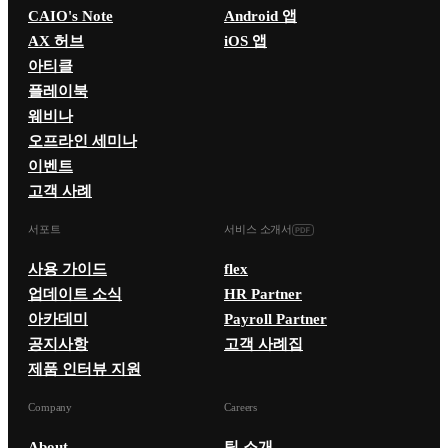
CAIO's Note
Android 앱
AX 허브
iOS 앱
아티클
플레이북
웨비나
오프라인 세미나
이벤트
고객 사례
서포트
서비스 소개서
사용 가이드
flex
업데이트 소식
HR Partner
아카데미
Payroll Partner
공지사항
고객 사례집
제품 인터뷰 지원
Company
Careers
About
팀 소개