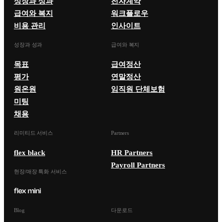
성장과 성과
전자계약
급여와 복지
워크플로우
비용 관리
인사이트
성장과 성과
급여와 복지
목표
급여정산
평가
연말정산
원온원
임직원 단체보험
미팅
채용
리미티드 서비스
Partners
flex black
HR Partners
Payroll Partners
현장/매장 특화 서비스
Blog
다운로드