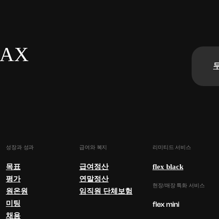
n AX
성장과 성과
급여와 복지
리미티드 서비스
목표
급여정산
flex black
평가
연말정산
현장/매장 특화 서비스
원온원
임직원 단체보험
미팅
채용