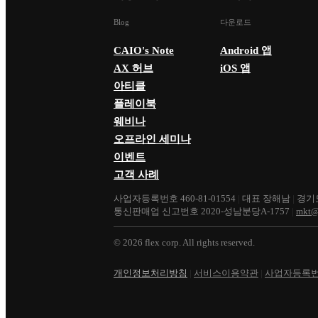
Blog
다운로드
CAIO's Note
Android 앱
AX 허브
iOS 앱
아티클
플레이북
웨비나
오프라인 세미나
이벤트
고객 사례
사업자등록번호 460-81-01554
|
대표 장해남
|
경기도
통신판매업 신고번호 2020-성남분당A-1757
|
mkt@
©
2026
flex corp. All rights reserved.
개인정보처리방침
|
서비스이용약관
|
사업자등록