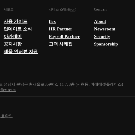
서포트
서비스 소개서
Company
사용 가이드
flex
About
업데이트 소식
HR Partner
Newsroom
아카데미
Payroll Partner
Security
공지사항
고객 사례집
Sponsorship
제품 인터뷰 지원
 성남시 분당구 황새울로359번길 11 7, 8층 (서현동, 미래에셋플레이스)
flex.team
번호확인