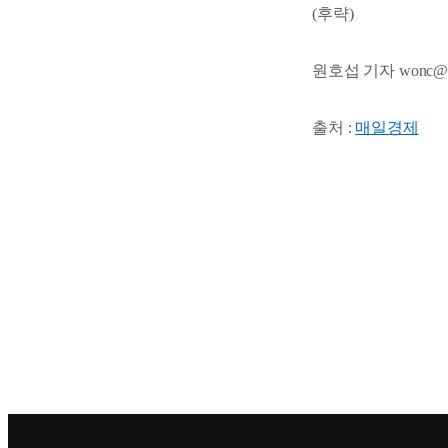
(후략)
원호섭 기자 wonc@mk
출처 :
매일경제