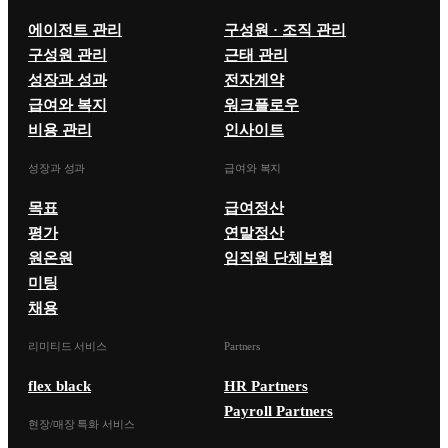
에이전트 관리
구성원 · 조직 관리
구성원 관리
근태 관리
성장과 성과
전자계약
급여와 복지
워크플로우
비용 관리
인사이트
성장과 성과
급여와 복지
목표
급여정산
평가
연말정산
원온원
임직원 단체보험
미팅
채용
리미티드 서비스
Partners
flex black
HR Partners
Payroll Partners
현장/매장 특화 서비스