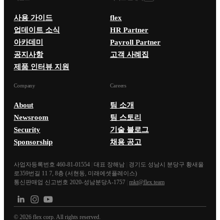
사용 가이드
flex
업데이트 소식
HR Partner
아카데미
Payroll Partner
공지사항
고객 사례집
제품 인터뷰 지원
Company
Careers
About
팀 소개
Newsroom
팀 스토리
Security
기술 블로그
Sponsorship
채용 공고
사업자등록번호 460-81-01554
|
대표 장해남
|
경기도 성남시 분당구 황새울
로359번길 11 7, 8층 (서현동, 미래에셋플레이스)
통신판매업 신고번호 2020-성남분당A-1757
|
mkt@flex.team
©
2026
flex corp. All rights reserved.