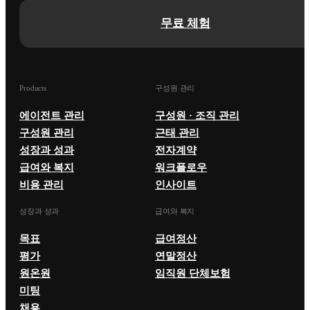
무료 체험
Products
구성원 관리
에이전트 관리
구성원 · 조직 관리
구성원 관리
근태 관리
성장과 성과
전자계약
급여와 복지
워크플로우
비용 관리
인사이트
성장과 성과
급여와 복지
목표
급여정산
평가
연말정산
원온원
임직원 단체보험
미팅
채용