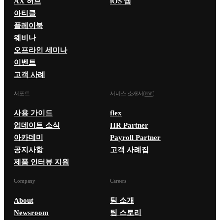
AX 허브
iOS 앱
아티클
플레이북
웨비나
오프라인 세미나
이벤트
고객 사례
서포트
서비스 소개서
사용 가이드
flex
업데이트 소식
HR Partner
아카데미
Payroll Partner
공지사항
고객 사례집
제품 인터뷰 지원
Company
Careers
About
팀 소개
Newsroom
팀 스토리