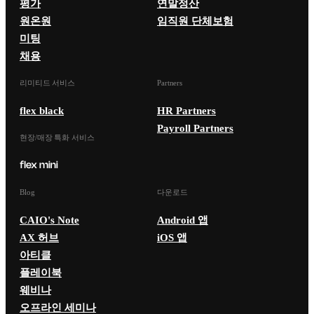
평가
연말정산
원온원
임직원 단체보험
미팅
채용
리미티드 서비스
Partners
flex black
HR Partners
Payroll Partners
현장/매장 특화 서비스
Blog
다운로드
CAIO's Note
Android 앱
AX 허브
iOS 앱
아티클
플레이북
웨비나
오프라인 세미나