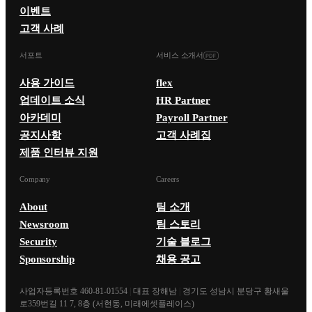
이벤트
고객 사례
서포트
서비스 소개서
사용 가이드
flex
업데이트 소식
HR Partner
아카데미
Payroll Partner
공지사항
고객 사례집
제품 인터뷰 지원
Company
Careers
About
팀 소개
Newsroom
팀 스토리
Security
기술 블로그
Sponsorship
채용 공고
사업자등록번호 460-81-01554
|
대표 장해남
|
경기도 성남시 분당구 황새울
로359번길 11 7, 8층 (서현동, 미래에셋플레이스)