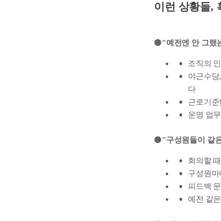
이런 상황들,
🟡"예전엔 안 그랬
조직의 인
야근수당,
다
근로기준법
운영 업무
🟡"구성원들이 같은
회의할 때
구성원마다
피드백 문
예전 같은