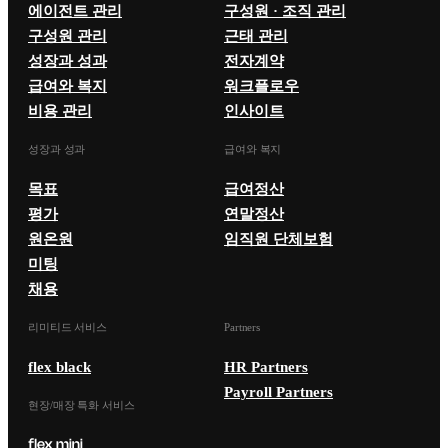
에이전트 관리
구성원 · 조직 관리
구성원 관리
근태 관리
성장과 성과
전자계약
급여와 복지
워크플로우
비용 관리
인사이트
성장과 성과
급여와 복지
목표
급여정산
평가
연말정산
원온원
임직원 단체보험
미팅
채용
리미티드 서비스
Partners
flex black
HR Partners
Payroll Partners
현장/매장 특화 서비스