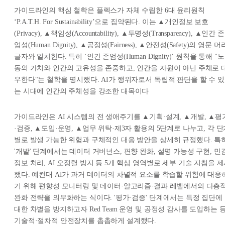
가이드라인의 핵심 철학은 플렉스가 자체 수립한 6대 윤리원칙
‘P.A.T.H. For Sustainability’으로 집약된다. 이는 ▲개인정보 보호
(Privacy), ▲책임성(Accountability), ▲투명성(Transparency), ▲인간 존
엄성(Human Dignity), ▲공정성(Fairness), ▲안전성(Safety)의 영문 머
글자와 일치한다. 특히 ‘인간 존엄성(Human Dignity)’ 원칙을 통해 "노
동의 가치와 인간의 고유성을 존중하고, 인간을 자원이 아닌 주체로 
우한다"는 철학을 명시했다. AI가 행위자로서 독립적 판단을 할 수 있
는 시대에 인간의 주체성을 강조한 대목이다
가이드라인은 AI 시스템의 전 생애주기를 ▲기획·설계, ▲개발, ▲평
·검증, ▲도입·운영, ▲업무 위탁·제3자 활용의 5단계로 나누고, 각 
별로 발생 가능한 위험과 구체적인 대응 방안을 상세히 규정했다. 특
'개발' 단계에서는 데이터 거버넌스, 편향 완화, 설명 가능성 구현, 민
정보 처리, AI 오정렬 방지 등 5개 핵심 영역별로 세부 기술 지침을 
했다. 예컨대 AI가 과거 데이터의 차별적 요소를 학습할 위험에 대응
기 위해 편향성 모니터링 및 데이터·알고리즘·결과 레벨에서의 다층
완화 전략을 의무화하는 식이다. '평가·검증' 단계에서는 특정 집단에
대한 차별을 방지하고자 Red Team 운영 및 공정성 감사를 도입하는 
기술적·절차적 안전장치를 촘촘하게 설계했다.