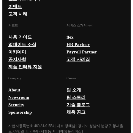
이벤트
고객 사례
서포트
서비스 소개서
사용 가이드
flex
업데이트 소식
HR Partner
아카데미
Payroll Partner
공지사항
고객 사례집
제품 인터뷰 지원
Company
Careers
About
팀 소개
Newsroom
팀 스토리
Security
기술 블로그
Sponsorship
채용 공고
사업자등록번호 460-81-01554
|
대표 장해남
|
경기도 성남시 분당구 황새울
로359번길 11 7, 8층 (서현동, 미래에셋플레이스)