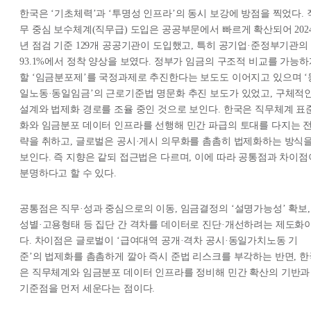
한국은 ‘기초체력’과 ‘투명성 인프라’의 동시 보강에 방점을 찍었다. 
무 중심 보수체계(직무급) 도입은 공공부문에서 빠르게 확산되어 202
년 점검 기준 129개 공공기관이 도입했고, 특히 공기업·준정부기관의
93.1%에서 정착 양상을 보였다. 정부가 임금의 구조적 비교를 가능하
할 ‘임금분포제’를 국정과제로 추진한다는 보도도 이어지고 있으며 ‘
일노동·동일임금’의 근로기준법 명문화 추진 보도가 있었고, 구체적
설계와 법제화 경로를 조율 중인 것으로 보인다. 한국은 직무체계 표
화와 임금분포 데이터 인프라를 선행해 민간 파급의 토대를 다지는 
략을 취하고, 글로벌은 공시·게시 의무화를 촘촘히 법제화하는 방식
보인다. 즉 지향은 같되 접근법은 다르며, 이에 따라 공통점과 차이점
분명하다고 할 수 있다.
공통점은 직무·성과 중심으로의 이동, 임금결정의 ‘설명가능성’ 확보,
성별·고용형태 등 집단 간 격차를 데이터로 진단·개선하려는 제도화
다. 차이점은 글로벌이 ‘급여대역 공개·격차 공시·동일가치노동 기
준’의 법제화를 촘촘하게 깔아 즉시 준법 리스크를 부각하는 반면, 한
은 직무체계와 임금분포 데이터 인프라를 정비해 민간 확산의 기반과
기준점을 먼저 세운다는 점이다.