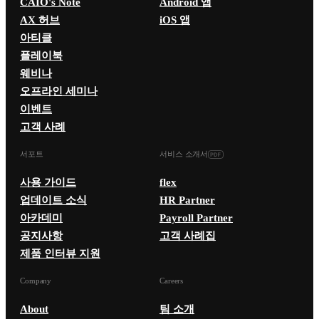
CAIO's Note
Android 앱
AX 허브
iOS 앱
아티클
플레이북
웨비나
오프라인 세미나
이벤트
고객 사례
서포트
서비스 소개서
사용 가이드
flex
업데이트 소식
HR Partner
아카데미
Payroll Partner
공지사항
고객 사례집
제품 인터뷰 지원
Company
Careers
About
팀 소개