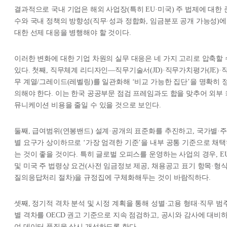
결과적으로 국내 기업은 해외 사업장(특히 EU·미국) 주 법제에 대한 
수와 국내 정책의 방향성(직무·성과 정합화, 임금분포 공개 가능성)에
대한 선제 대응을 병행해야 할 것이다.
이러한 변화에 대한 기업 차원의 실무 대응은 네 가지 고리로 압축할 
있다. 첫째, 직무체계 리디자인—직무기술서(JD)·직무가치평가(JE)·
무 계열/그레이드(레벨링)를 일관화해 ‘비교 가능한 집단’을 명확히 
의해야 한다. 이는 한국 공공부문 점검 프레임과도 합을 맞추어 외부 
뮤니케이션 비용을 줄일 수 있을 것으로 보인다.
둘째, 급여범위(연봉밴드) 설계·공개의 표준화를 추진하고, 국가별·주
별 요구가 상이하므로 ‘가장 엄격한 기준’을 내부 공통 기준으로 채
는 것이 좋을 것이다. 특히 글로벌 오피스를 운영하는 사업의 경우, E
및 미국 주 법령상 요건(사전 임금정보 제공, 채용공고 표기 항목·형식
질의응답처리 절차)을 규정집에 구체화해두는 것이 바람직하다.
셋째, 정기적 격차 분석 및 시정 계획을 통해 성별·고용 형태·직무 범
별 격차를 OECD 권고 기준으로 지속 점검하고, 공시와 감사에 대비
여 데이터 품질을 상시 개선하도록 한다.