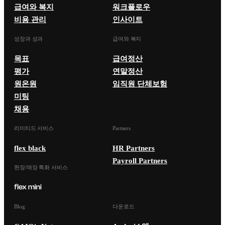
급여와 복지
워크플로우
비용 관리
인사이트
성장과 성과
급여와 복지
목표
급여정산
평가
연말정산
원온원
임직원 단체보험
미팅
채용
리미티드 서비스
Partners
flex black
HR Partners
Payroll Partners
현장/매장 특화 서비스
Blog
다운로드