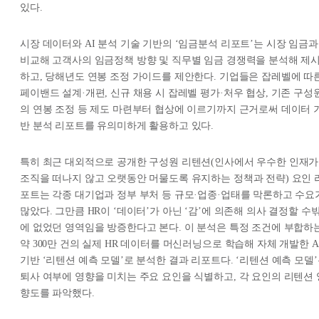
있다.
시장 데이터와 AI 분석 기술 기반의 ‘임금분석 리포트’는 시장 임금과
비교해 고객사의 임금정책 방향 및 직무별 임금 경쟁력을 분석해 제
하고, 당해년도 연봉 조정 가이드를 제안한다. 기업들은 잡레벨에 따
페이밴드 설계·개편, 신규 채용 시 잡레벨 평가·처우 협상, 기존 구성
의 연봉 조정 등 제도 마련부터 협상에 이르기까지 근거로써 데이터 
반 분석 리포트를 유의미하게 활용하고 있다.
특히 최근 대외적으로 공개한 구성원 리텐션(인사에서 우수한 인재가
조직을 떠나지 않고 오랫동안 머물도록 유지하는 정책과 전략) 요인 
포트는 각종 대기업과 정부 부처 등 규모·업종·업태를 막론하고 수요
많았다. 그만큼 HR이 ‘데이터’가 아닌 ‘감’에 의존해 의사 결정할 수
에 없었던 영역임을 방증한다고 본다. 이 분석은 특정 조건에 부합하
약 300만 건의 실제 HR 데이터를 머신러닝으로 학습해 자체 개발한 A
기반 ‘리텐션 예측 모델’로 분석한 결과 리포트다. ‘리텐션 예측 모델
퇴사 여부에 영향을 미치는 주요 요인을 식별하고, 각 요인의 리텐션 
향도를 파악했다.