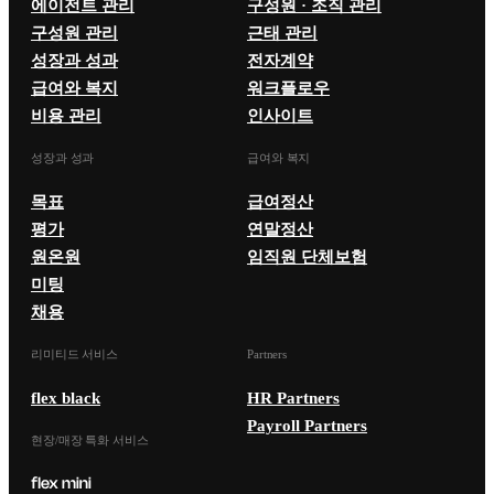
에이전트 관리
구성원 · 조직 관리
구성원 관리
근태 관리
성장과 성과
전자계약
급여와 복지
워크플로우
비용 관리
인사이트
성장과 성과
급여와 복지
목표
급여정산
평가
연말정산
원온원
임직원 단체보험
미팅
채용
리미티드 서비스
Partners
flex black
HR Partners
Payroll Partners
현장/매장 특화 서비스