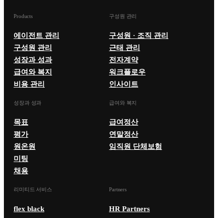
Products
구성원 관리
에이전트 관리
구성원 · 조직 관리
구성원 관리
근태 관리
성장과 성과
전자계약
급여와 복지
워크플로우
비용 관리
인사이트
성장과 성과
급여와 복지
목표
급여정산
평가
연말정산
원온원
임직원 단체보험
미팅
채용
리미티드 서비스
Partners
flex black
HR Partners