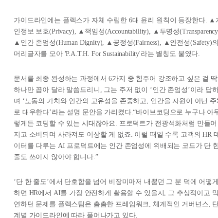
가이드라인에는 플렉스가 자체 수립한 6대 윤리 원칙이 등장한다. ▲
인정보 보호(Privacy), ▲책임성(Accountability), ▲투명성(Transparency
▲인간 존엄성(Human Dignity), ▲공정성(Fairness), ▲안전성(Safety)
머리글자를 모아 'P.A.T.H. For Sustainability'라는 별칭도 붙였다.
문서를 최종 완성하는 과정에서 6가지 중 힘주어 강조하고 싶은 걸 딱
하나만 꼽아 달라 말씀드리니, 그는 주저 없이 ‘인간 존엄성’이라 답
며 ‘노동의 가치와 인간의 고유성을 존중하고, 인간을 자원이 아닌 주
로 대우한다’라는 설명 문안을 가리켰다.“바이브코딩으로 누구나 아
렇게든 코딩할 수 있는 시대잖아요. 프로덕트가 전광석화처럼 만들어
지고 소비되며 사라져도 이상할 게 없죠. 이럴 때일 수록 고객의 HR 
이터를 다루는 AI 프로덕트에는 인간 존엄성에 위배되는 코드가 단 
줄도 쓰이지 않아야 합니다.”
‘단 한 줄도’에서 단호함을 넘어 비장미마저 내뿜던 그 분 덕에 어떻
하면 HR에서 AI를 가장 안전하게 활용할 수 있을지, 그 추상적이고 
연하던 문제를 플렉스팀은 촘촘한 프레임워크, 체계적인 거버넌스, 
계별 가이드라인에 따라 풀어나가고 있다.