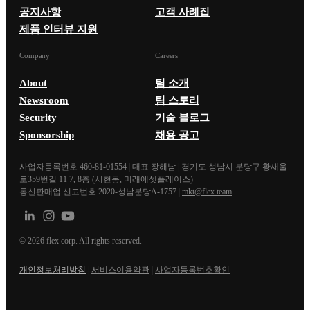
공지사항
고객 사례집
제품 인터뷰 지원
Company
Careers
About
팀 소개
Newsroom
팀 스토리
Security
기술 블로그
Sponsorship
채용 공고
사업자등록번호 460-81-01554
|
대표 장해남
|
경기도 성남시 분당구 황새울
로359번길 11 7, 8층 (서현동, 미래에셋플레이스)
통신판매업 신고번호 2020-성남분당A-1757
|
mkt@flex.team
©
2026
flex corp. All rights reserved.
개인정보처리방침
|
서비스이용약관
|
사업자등록번호확인