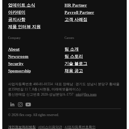
업데이트 소식
HR Partner
아카데미
Payroll Partner
공지사항
고객 사례집
제품 인터뷰 지원
Company
Careers
About
팀 소개
Newsroom
팀 스토리
Security
기술 블로그
Sponsorship
채용 공고
사업자등록번호 460-81-01554
|
대표 장해남
|
경기도 성남시 분당구 황새울
로359번길 11 7, 8층 (서현동, 미래에셋플레이스)
통신판매업 신고번호 2020-성남분당A-1757
|
mkt@flex.team
©
2026
flex corp. All rights reserved.
개인정보처리방침
|
서비스이용약관
|
사업자등록번호확인