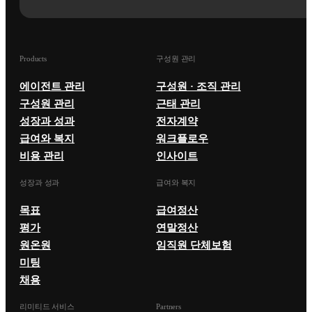
Products
구성원 관리
에이전트 관리
구성원 · 조직 관리
구성원 관리
근태 관리
성장과 성과
전자계약
급여와 복지
워크플로우
비용 관리
인사이트
성장과 성과
급여와 복지
목표
급여정산
평가
연말정산
원온원
임직원 단체보험
미팅
채용
리미티드 서비스
Partners