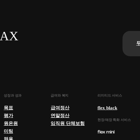
n AX
성장과 성과
급여와 복지
리미티드 서비스
목표
급여정산
flex black
평가
연말정산
현장/매장 특화 서비스
원온원
임직원 단체보험
미팅
채용