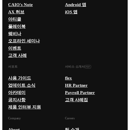
CAIO's Note
Android 앱
AX 허브
iOS 앱
아티클
플레이북
웨비나
오프라인 세미나
이벤트
고객 사례
서포트
서비스 소개서
사용 가이드
flex
업데이트 소식
HR Partner
아카데미
Payroll Partner
공지사항
고객 사례집
제품 인터뷰 지원
Company
Careers
About
팀 소개