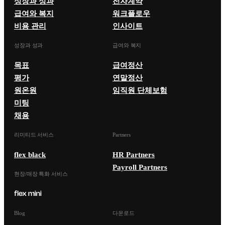
성장과 성과
전자계약
급여와 복지
워크플로우
비용 관리
인사이트
성장과 성과
급여와 복지
목표
급여정산
평가
연말정산
원온원
임직원 단체보험
미팅
채용
리미티드 서비스
Partners
flex black
HR Partners
Payroll Partners
현장/매장 특화 서비스
Blog
다운로드