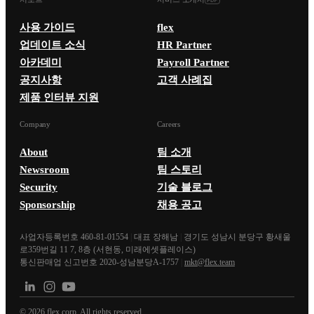
사용 가이드
flex
업데이트 소식
HR Partner
아카데미
Payroll Partner
공지사항
고객 사례집
제품 인터뷰 지원
Company
Careers
About
팀 소개
Newsroom
팀 스토리
Security
기술 블로그
Sponsorship
채용 공고
사업자등록번호 460-81-01554
|
대표 장해남
|
경기도 성남시 분당구 황새울
로359번길 11 7, 8층 (서현동, 미래에셋플레이스)
통신판매업 신고번호 2020-성남분당A-1757
|
mkt@flex.team
©
2026
flex corp. All rights reserved.