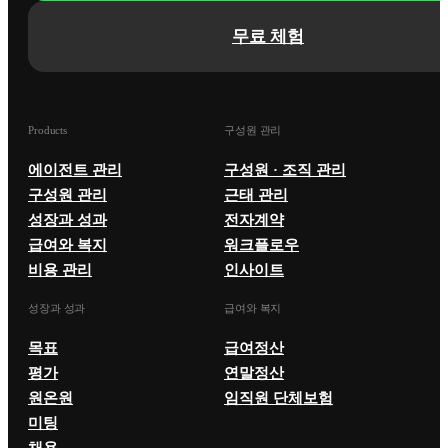
무료 체험
Products
구성원 관리
에이전트 관리
구성원 · 조직 관리
구성원 관리
근태 관리
성장과 성과
전자계약
급여와 복지
워크플로우
비용 관리
인사이트
성장과 성과
급여와 복지
목표
급여정산
평가
연말정산
원온원
임직원 단체보험
미팅
채용