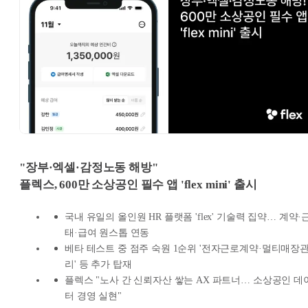
"장부·엑셀·감정노동 해방"
플렉스, 600만 소상공인 필수 앱 'flex mini' 출시
국내 유일의 올인원 HR 플랫폼 'flex' 기술력 집약… 계약·
태·급여 원스톱 연동
베타 테스트 중 점주 숙원 1순위 '전자근로계약·멀티매장
리' 등 추가 탑재
플렉스 "노사 간 신뢰자산 쌓는 AX 파트너… 소상공인 데
터 경영 실현"