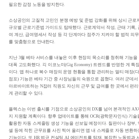
필요한 감정 노동을 방지한다.
소상공인의 고질적 고민인 분쟁 예방 및 준법 강화를 위해 상시 근로
규모별 근로기준법 가이드도 탑재했다. 근로계약서 작성, 근태 기록, 
여 계산, 급여명세서 작성 등 각 단계마다 점주가 지켜야 할 법적 의무
를 맞춤형으로 안내한다.
지난 3월 베타 서비스를 내놓은 이후 현장의 목소리를 청취해 기능을
대폭 고도화했다. 긱 이코노미(Gig Economy) 트렌드를 반영한 게 특
이다. 앱 하나로 복수 매장의 운영 현황을 통합 관리하는 멀티 매장(
점포) 기능은 베타 기간 중 사장님들의 숙원으로 꼽혔다. 여러 군데서
아르바이트하는 N잡러 직원도 자신의 근무 및 급여를 한 곳에서 편
게 관리할 수 있다.
플렉스는 이번 출시를 기점으로 소상공인의 DX를 넘어 본격적인 AX
지 지원할 계획이다. 향후 업데이트를 통해 OCR(광학문자인식) 기술
활용한 자동 스케줄링 생성 기능을 선보일 예정이다. 칠판이나 장부, 
셀 등에 적힌 근무표를 사진 찍어 올리면 앱 내 스케줄로 자동 변환하
기능이다. 또 HR 법규 컨설팅 AI 에이전트를 탑재, 복잡한 노동법과 