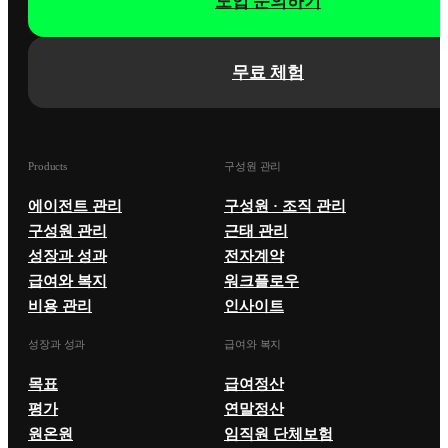
도입 문의하기
무료 체험
Products
구성원 관리
에이전트 관리
구성원 · 조직 관리
구성원 관리
근태 관리
성장과 성과
전자계약
급여와 복지
워크플로우
비용 관리
인사이트
성장과 성과
급여와 복지
목표
급여정산
평가
연말정산
원온원
임직원 단체보험