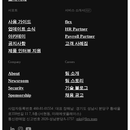
서포트
서비스 소개서
사용 가이드
flex
업데이트 소식
HR Partner
아카데미
Payroll Partner
공지사항
고객 사례집
제품 인터뷰 지원
Company
Careers
About
팀 소개
Newsroom
팀 스토리
Security
기술 블로그
Sponsorship
채용 공고
사업자등록번호 460-81-01554
|
대표 장해남
|
경기도 성남시 분당구 황새울
로359번길 11 7, 8층 (서현동, 미래에셋플레이스)
통신판매업 신고번호 2020-성남분당A-1757
|
mkt@flex.team