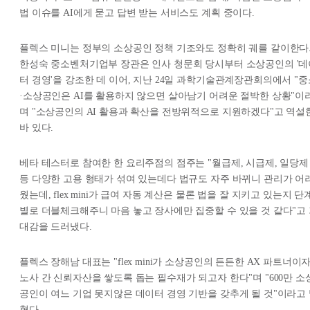
법 이슈를 AI에게 묻고 답변 받는 서비스도 계획 중이다.
플렉스 미니는 정부의 소상공인 정책 기조와도 정확히 궤를 같이한다
한성숙 중소벤처기업부 장관은 인사 청문회 당시부터 소상공인의 '데
터 경영'을 강조한 데 이어, 지난 24일 과학기술관계장관회의에서 "중
·소상공인은 AI를 활용하지 않으면 살아남기 어려운 절박한 상황"이
며 "소상공인의 AI 활용과 확산을 전방위적으로 지원하겠다"고 역설
바 있다.
베타 테스터로 참여한 한 요리주점의 점주는 "월급제, 시급제, 일당제
등 다양한 고용 형태가 섞여 있는데다 법규도 자주 바뀌니 관리가 어
웠는데, flex mini가 급여 자동 계산은 물론 법을 잘 지키고 있는지 단
별로 더블체크해주니 마음 놓고 장사에만 집중할 수 있을 것 같다"고
대감을 드러냈다.
플렉스 장해남 대표는 "flex mini가 소상공인의 든든한 AX 파트너이
노사 간 신뢰자산을 쌓도록 돕는 필수재가 되고자 한다"며 "600만 소
공인이 여느 기업 못지않은 데이터 경영 기반을 갖추게 될 것"이라고
혔다.