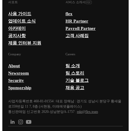
서포트
서비스 소개서
사용 가이드
flex
업데이트 소식
HR Partner
아카데미
Payroll Partner
공지사항
고객 사례집
제품 인터뷰 지원
Company
Careers
About
팀 소개
Newsroom
팀 스토리
Security
기술 블로그
Sponsorship
채용 공고
사업자등록번호 460-81-01554
|
대표 장해남
|
경기도 성남시 분당구 황새울
로359번길 11 7, 8층 (서현동, 미래에셋플레이스)
통신판매업 신고번호 2020-성남분당A-1757
|
mkt@flex.team