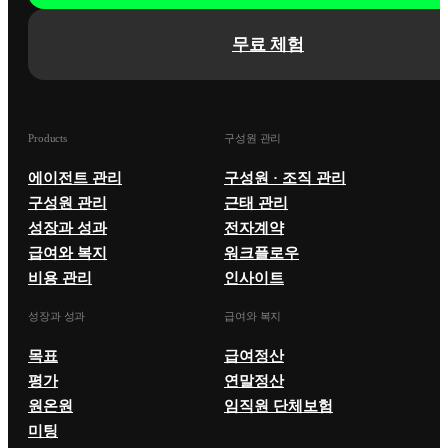
무료 체험
Products
구성원 관리
에이전트 관리
구성원 · 조직 관리
구성원 관리
근태 관리
성장과 성과
전자계약
급여와 복지
워크플로우
비용 관리
인사이트
성장과 성과
급여와 복지
목표
급여정산
평가
연말정산
원온원
임직원 단체보험
미팅