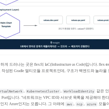
나는 곳은 flex의 IaC(Infrastructure as Code)입니다. flex-terr
으로 작성된 Gradle 멀티모듈 프로젝트인데, 구조가 백엔드와 놀라
,
,
같은 
rtualNetwork
KubernetesCluster
WorkloadIdentity
 Port입니다. "네트워크는 VPC ID와 서브넷 목록을 제공해야 한다
P인지 Azure인지는 모릅니다. 그 아래에
,
,
모듈이
aws
ncp
azure