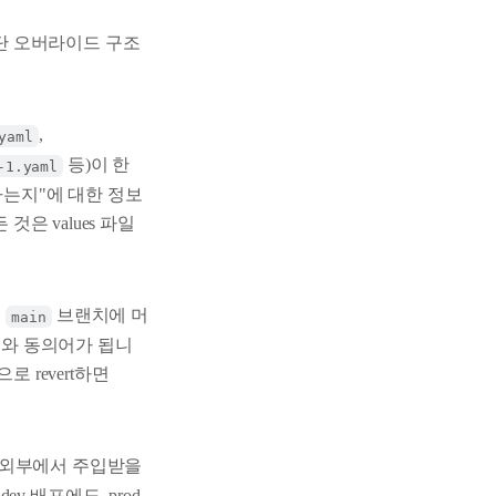
은 3단 오버라이드 구조
,
yaml
등)이 한
-1.yaml
가는지"에 대한 정보
것은 values 파일
,
브랜치에 머
main
다"와 동의어가 됩니
 revert하면
 외부에서 주입받을
 배포에도, prod