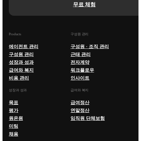
무료 체험
Products
구성원 관리
에이전트 관리
구성원 · 조직 관리
구성원 관리
근태 관리
성장과 성과
전자계약
급여와 복지
워크플로우
비용 관리
인사이트
성장과 성과
급여와 복지
목표
급여정산
평가
연말정산
원온원
임직원 단체보험
미팅
채용