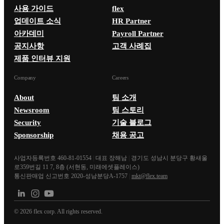
사용 가이드
flex
업데이트 소식
HR Partner
아카데미
Payroll Partner
공지사항
고객 사례집
제품 인터뷰 지원
Company
Careers
About
팀 소개
Newsroom
팀 스토리
Security
기술 블로그
Sponsorship
채용 공고
사업자등록번호 460-81-01554
|
대표 장해남
|
경기도 성남시 분당구 황새울
로359번길 11 7, 8층 (서현동, 미래에셋플레이스)
통신판매업 신고번호 2020-성남분당A-1757
|
mkt@flex.team
©
2026
flex corp. All rights reserved.