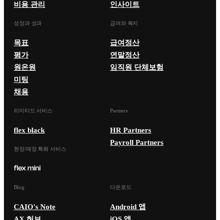
비용 관리
인사이트
성장과 성과
급여와 복지
목표
급여정산
평가
연말정산
원온원
임직원 단체보험
미팅
채용
리미티드 서비스
Partners
flex black
HR Partners
Payroll Partners
현장/매장 특화 서비스
Blog
다운로드
CAIO's Note
Android 앱
AX 허브
iOS 앱