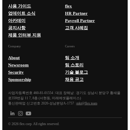
사용 가이드
flex
업데이트 소식
HR Partner
아카데미
Payroll Partner
공지사항
고객 사례집
제품 인터뷰 지원
Company
Careers
About
팀 소개
Newsroom
팀 스토리
Security
기술 블로그
Sponsorship
채용 공고
사업자등록번호 460-81-01554
|
대표 장해남
|
경기도 성남시 분당구 황새울
로359번길 11 7, 8층 (서현동, 미래에셋플레이스)
통신판매업 신고번호 2020-성남분당A-1757
|
mkt@flex.team
©
2026
flex corp. All rights reserved.