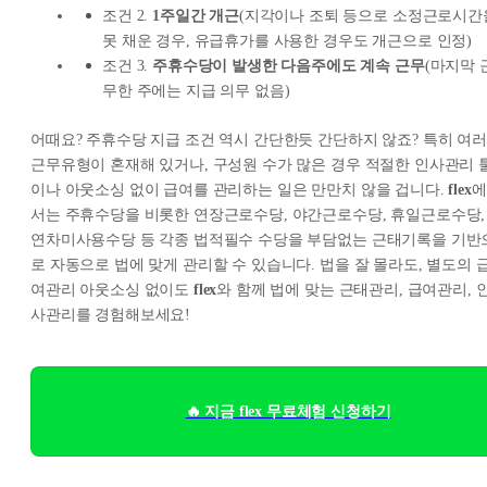
조건 2.
1주일간 개근
(지각이나 조퇴 등으로 소정근로시간
못 채운 경우, 유급휴가를 사용한 경우도 개근으로 인정)
조건 3.
주휴수당이 발생한 다음주에도 계속 근무
(마지막 
무한 주에는 지급 의무 없음)
어때요? 주휴수당 지급 조건 역시 간단한듯 간단하지 않죠? 특히 여러
근무유형이 혼재해 있거나, 구성원 수가 많은 경우 적절한 인사관리 
이나 아웃소싱 없이 급여를 관리하는 일은 만만치 않을 겁니다.
flex
에
서는 주휴수당을 비롯한 연장근로수당, 야간근로수당, 휴일근로수당,
연차미사용수당 등 각종 법적필수 수당을 부담없는 근태기록을 기반
로 자동으로 법에 맞게 관리할 수 있습니다. 법을 잘 몰라도, 별도의 
여관리 아웃소싱 없이도
flex
와 함께 법에 맞는 근태관리, 급여관리, 
사관리를 경험해보세요!
🔥 지금 flex 무료체험 신청하기