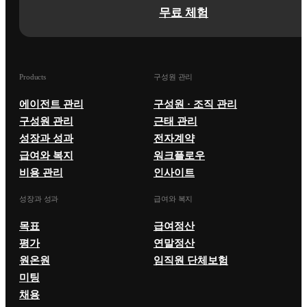
무료 체험
Products
구성원 관리
에이전트 관리
구성원 · 조직 관리
구성원 관리
근태 관리
성장과 성과
전자계약
급여와 복지
워크플로우
비용 관리
인사이트
성장과 성과
급여와 복지
목표
급여정산
평가
연말정산
원온원
임직원 단체보험
미팅
채용