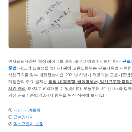
인사담당자라면 항상 레이더를 바짝 세우고 예의주시해야 하는
근로
준법
!
제도의 실효성을 높이기 위해 고용노동부는 근로기준법 시행령
시행규칙을 일부 개정했는데요. 2021년 하반기 적용되는 근로기준법
개정안의 주요 골자는
직장 내 괴롭힘, 급여명세서, 임신근로자 출퇴
시간 조정
3가지로 요약해볼 수 있습니다. 오늘부터 3주간 flex와 함께
개정 근로기준법의 3가지 항목을 완전 정복해 보시죠!
①
직장 내 괴롭힘
②
급여명세서
③
임신근로자 보호