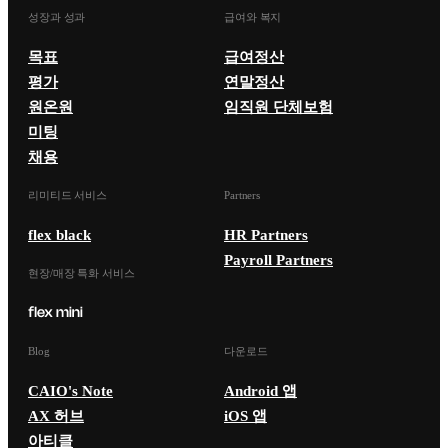
성장과 성과
급여와 복지
목표
급여정산
평가
연말정산
원온원
임직원 단체보험
미팅
채용
리미티드 서비스
Partners
flex black
HR Partners
Payroll Partners
현장/매장 특화 서비스
Blog
다운로드
CAIO's Note
Android 앱
AX 허브
iOS 앱
아티클