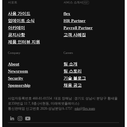
서포트
서비스 소개서
사용 가이드
flex
업데이트 소식
HR Partner
아카데미
Payroll Partner
공지사항
고객 사례집
제품 인터뷰 지원
Company
Careers
About
팀 소개
Newsroom
팀 스토리
Security
기술 블로그
Sponsorship
채용 공고
사업자등록번호 460-81-01554
|
대표 장해남
|
경기도 성남시 분당구 황새울
로359번길 11 7, 8층 (서현동, 미래에셋플레이스)
통신판매업 신고번호 2020-성남분당A-1757
|
mkt@flex.team