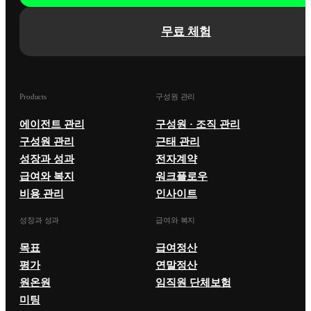
무료 체험
Products
구성원 관리
에이전트 관리
구성원 · 조직 관리
구성원 관리
근태 관리
성장과 성과
전자계약
급여와 복지
워크플로우
비용 관리
인사이트
성장과 성과
급여와 복지
목표
급여정산
평가
연말정산
원온원
임직원 단체보험
미팅