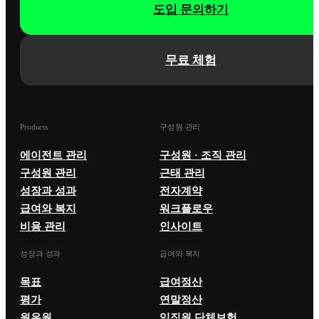
도입 문의하기
무료 체험
Products
구성원 관리
에이전트 관리
구성원 · 조직 관리
구성원 관리
근태 관리
성장과 성과
전자계약
급여와 복지
워크플로우
비용 관리
인사이트
성장과 성과
급여와 복지
목표
급여정산
평가
연말정산
원온원
임직원 단체보험