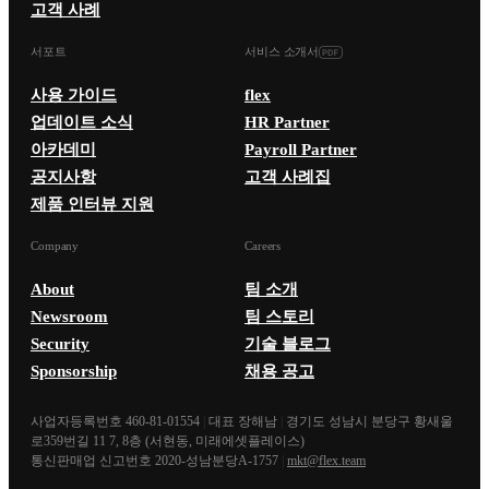
고객 사례
서포트
서비스 소개서
사용 가이드
flex
업데이트 소식
HR Partner
아카데미
Payroll Partner
공지사항
고객 사례집
제품 인터뷰 지원
Company
Careers
About
팀 소개
Newsroom
팀 스토리
Security
기술 블로그
Sponsorship
채용 공고
사업자등록번호 460-81-01554
|
대표 장해남
|
경기도 성남시 분당구 황새울
로359번길 11 7, 8층 (서현동, 미래에셋플레이스)
통신판매업 신고번호 2020-성남분당A-1757
|
mkt@flex.team