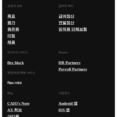
성장과 성과
급여와 복지
목표
급여정산
평가
연말정산
원온원
임직원 단체보험
미팅
채용
리미티드 서비스
Partners
flex black
HR Partners
Payroll Partners
현장/매장 특화 서비스
Blog
다운로드
CAIO's Note
Android 앱
AX 허브
iOS 앱
아티클