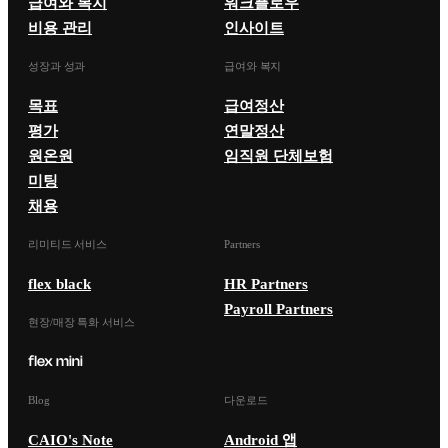
급여와 복지
워크플로우
비용 관리
인사이트
성장과 성과
급여와 복지
목표
급여정산
평가
연말정산
원온원
임직원 단체보험
미팅
채용
리미티드 서비스
Partners
flex black
HR Partners
Payroll Partners
현장/매장 특화 서비스
Blog
다운로드
CAIO's Note
Android 앱