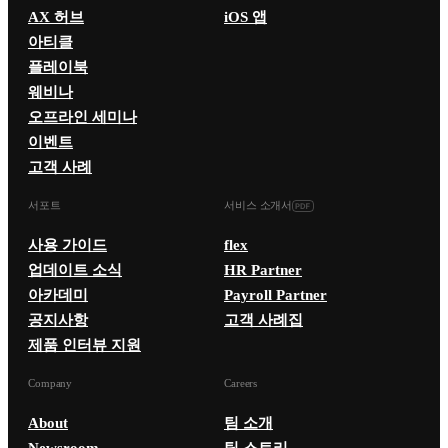
AX 허브
iOS 앱
아티클
플레이북
웨비나
오프라인 세미나
이벤트
고객 사례
서포트
서비스 소개서
사용 가이드
flex
업데이트 소식
HR Partner
아카데미
Payroll Partner
공지사항
고객 사례집
제품 인터뷰 지원
Company
Careers
About
팀 소개
Newsroom
팀 스토리